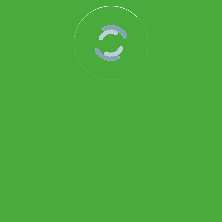
051-AC-NV100-SERIES
Download
BROTHOTERM GAUGES
Pertokoan Glodok HWI, Lantai Dasar No. 14, Mangga
Besar, Jakarta Pusat